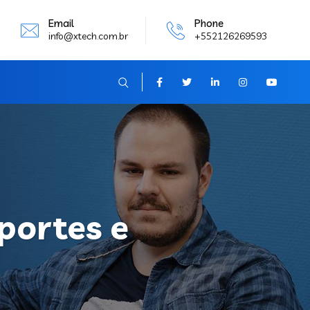
Email
Phone
info@xtech.com.br
+552126269593
portes e