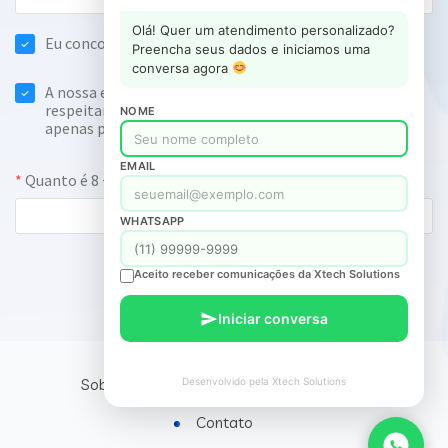
Olá! Quer um atendimento personalizado?
Preencha seus dados e iniciamos uma
conversa agora
NOME
EMAIL
WHATSAPP
Aceito receber comunicações da Xtech Solutions
Iniciar conversa
Sobre Nós
Desenvolvido pela Xtech Solutions
Serviços IoT WiFi
Blog
Contato